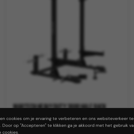
Martech Heavy Duty 3000 Half Rack
Commercial grade half rack
ken cookies om je ervaring te verbeteren en ons websiteverkeer te
. Door op "Accepteren" te klikken ga je akkoord met het gebruik v
e cookies.